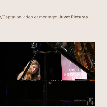
r
/Captation video et montage:
Juvet Pictures