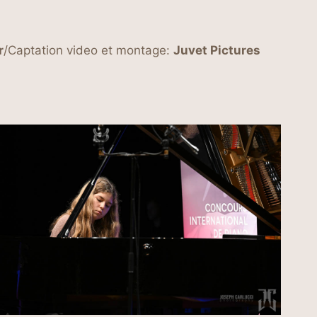
r
/Captation video et montage:
Juvet Pictures