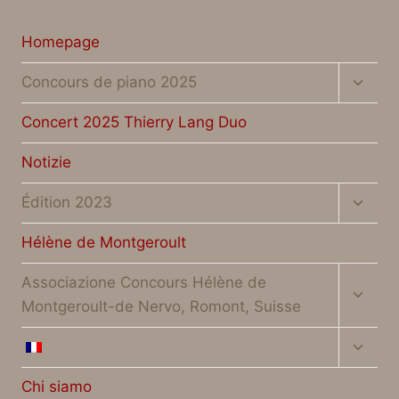
Homepage
Altern
Concours de piano 2025
menu
figlio
Concert 2025 Thierry Lang Duo
Notizie
Altern
Édition 2023
menu
figlio
Hélène de Montgeroult
Altern
Associazione Concours Hélène de
menu
Montgeroult-de Nervo, Romont, Suisse
figlio
Altern
menu
figlio
Chi siamo