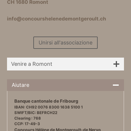
CH 1680 Romont
info@concourshelenedemontgeroult.ch
Unirsi all'associazione
Venire a Romont
Aiutare
Banque cantonale de Fribourg
IBAN: CH92 0076 8300 1638 5100 1
SWIFT/BIC: BEFRCH22
Clearing : 768
CCP: 17-49-3
Concours Hélène de Montgeroult-de Nervo