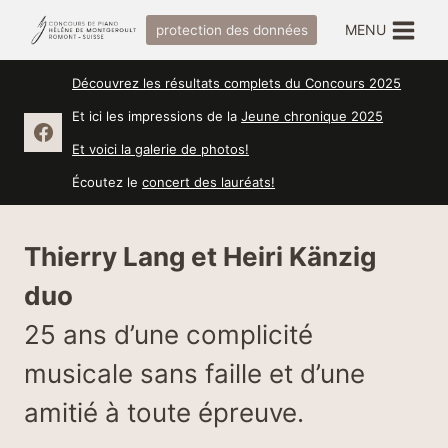
Salta
MENU
protection des données
al
contenuto
Découvrez les résultats complets du Concours 2025
Et ici les impressions de la
Jeune chronique 2025
Et voici la galerie de photos!
Écoutez le
concert des lauréats!
Thierry Lang et Heiri Känzig
duo
25 ans d’une complicité
musicale sans faille et d’une
amitié à toute épreuve.