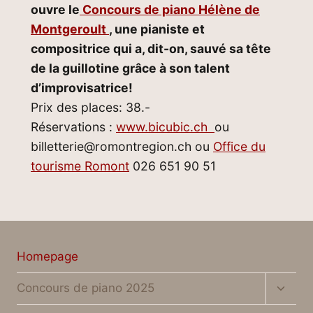
ouvre le
Concours de piano Hélène de
Montgeroult
, une pianiste et
compositrice qui a, dit-on, sauvé sa tête
de la guillotine grâce à son talent
d’improvisatrice!
Prix des places: 38.-
Réservations :
www.bicubic.ch
ou
billetterie@romontregion.ch ou
Office du
tourisme Romont
026 651 90 51
Homepage
Altern
Concours de piano 2025
menu