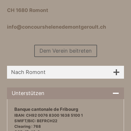
CH 1680 Romont
info@concourshelenedemontgeroult.ch
Dem Verein beitreten
Nach Romont
Unterstützen
Banque cantonale de Fribourg
IBAN: CH92 0076 8300 1638 5100 1
SWIFT/BIC: BEFRCH22
Clearing : 768