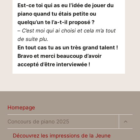
Est-ce toi qui as eu l’idée de jouer du
piano quand tu étais petite ou
quelqu’un te l’a-t-il proposé ?
–
C’est moi qui ai choisi et cela m’a tout
de suite plu.
En tout cas tu as un très grand talent !
Bravo et merci beaucoup d’avoir
accepté d’être interviewée !
Homepage
Unter
Concours de piano 2025
umsch
Découvrez les impressions de la Jeune