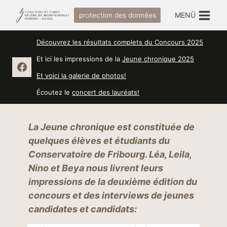
Zum
MENÜ
protection des données
Inhalt
springen
Découvrez les résultats complets du Concours 2025
Et ici les impressions de la
Jeune chronique 2025
Et voici la galerie de photos!
Écoutez le
concert des lauréats!
La Jeune chronique est constituée de
quelques élèves et étudiants du
Conservatoire de Fribourg
.
Léa, Leila,
Nino et Beya nous livrent leurs
impressions de la deuxième édition du
concours et des interviews de jeunes
candidates et candidats: