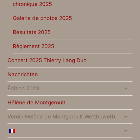
chronique 2025
Galerie de photos 2025
Résultats 2025
Règlement 2025
Concert 2025 Thierry Lang Duo
Nachrichten
Unter
Édition 2023
umsch
Hélène de Montgeroult
Unter
Verein Hélène de Montgeroult Wettbewerb
umsch
Unter
umsch