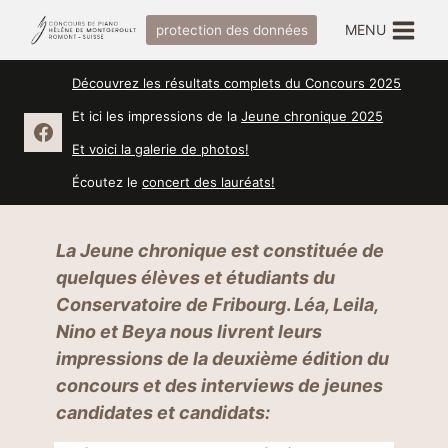
Skip
MENU
protection des données
to
content
Découvrez les résultats complets du Concours 2025
Et ici les impressions de la
Jeune chronique 2025
Et voici la galerie de photos!
Écoutez le
concert des lauréats!
La Jeune chronique est constituée de
quelques élèves et étudiants du
Conservatoire de Fribourg
.
Léa, Leila,
Nino et Beya nous livrent leurs
impressions de la deuxième édition du
concours et des interviews de jeunes
candidates et candidats: