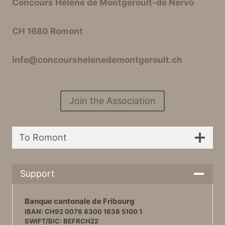
Concours Hélène de Montgeroult-de Nervo
CH 1680 Romont
info@concourshelenedemontgeroult.ch
Join the Association
To Romont
Support
Banque cantonale de Fribourg
IBAN: CH92 0076 8300 1638 5100 1
SWIFT/BIC: BEFRCH22