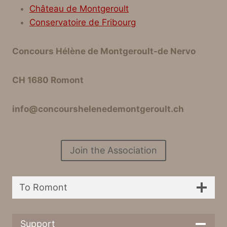
Château de Montgeroult
Conservatoire de Fribourg
Concours Hélène de Montgeroult-de Nervo
CH 1680 Romont
info@concourshelenedemontgeroult.ch
Join the Association
To Romont
Support