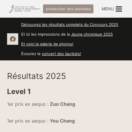
Skip
MENU
protection des données
to
content
Découvrez les résultats complets du Concours 2025
Et ici les impressions de la
Jeune chronique 2025
Et voici la galerie de photos!
Écoutez le
concert des lauréats!
Résultats 2025
Level 1
1er prix ex aequo :
Zuo Chang
1er prix ex aequo :
You Chang