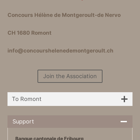
Concours Hélène de Montgeroult-de Nervo
CH 1680 Romont
info@concourshelenedemontgeroult.ch
Join the Association
To Romont
Support
Banque cantonale de Fribourg