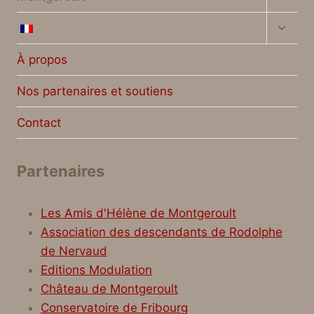
menu
enfan
Ouvrir
le
menu
À propos
enfan
Nos partenaires et soutiens
Contact
Partenaires
Les Amis d'Hélène de Montgeroult
Association des descendants de Rodolphe
de Nervaud
Editions Modulation
Château de Montgeroult
Conservatoire de Fribourg