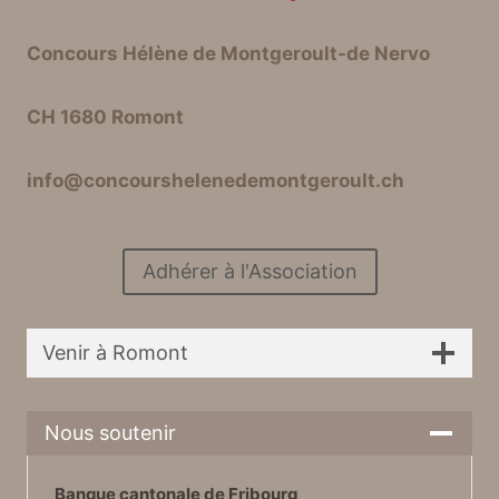
Concours Hélène de Montgeroult-de Nervo
CH 1680 Romont
info@concourshelenedemontgeroult.ch
Adhérer à l'Association
Venir à Romont
Nous soutenir
Banque cantonale de Fribourg