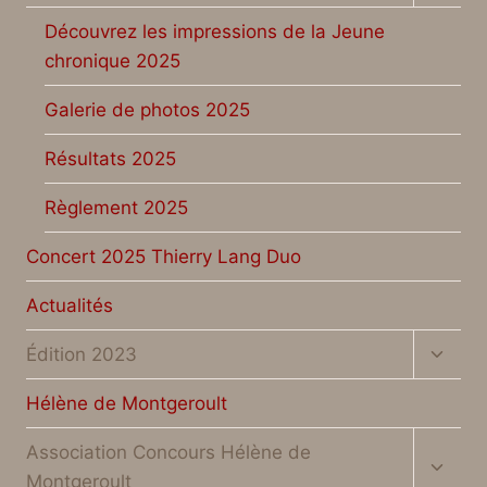
le
menu
Découvrez les impressions de la Jeune
enfan
chronique 2025
Galerie de photos 2025
Résultats 2025
Règlement 2025
Concert 2025 Thierry Lang Duo
Actualités
Ouvrir
Édition 2023
le
menu
Hélène de Montgeroult
enfan
Ouvrir
Association Concours Hélène de
le
Montgeroult