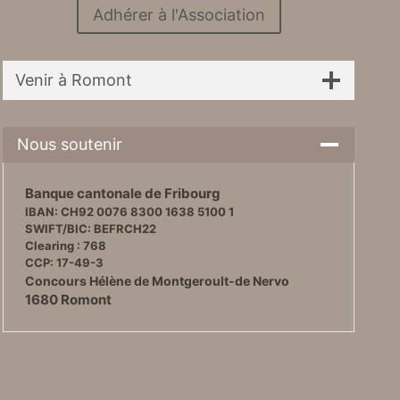
Adhérer à l'Association
Venir à Romont
Nous soutenir
Banque cantonale de Fribourg
IBAN: CH92 0076 8300 1638 5100 1
SWIFT/BIC: BEFRCH22
Clearing : 768
CCP: 17-49-3
Concours Hélène de Montgeroult-de Nervo
1680 Romont