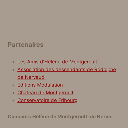
rir/fermer
nu
ant
Partenaires
rir/fermer
Les Amis d'Hélène de Montgeroult
nu
Association des descendants de Rodolphe
ant
de Nervaud
Editions Modulation
Château de Montgeroult
Conservatoire de Fribourg
Concours Hélène de Montgeroult-de Nervo