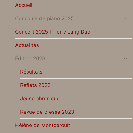
Accueil
Ouv
Concours de piano 2025
le
me
Concert 2025 Thierry Lang Duo
enf
Actualités
Ouv
Édition 2023
le
me
Résultats
enf
Reflets 2023
Jeune chronique
Revue de presse 2023
Hélène de Montgeroult