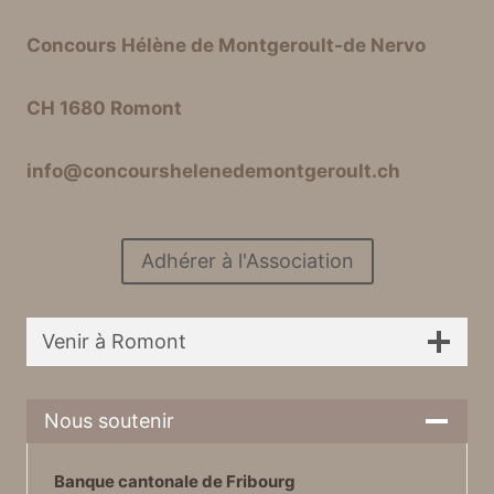
Concours Hélène de Montgeroult-de Nervo
CH 1680 Romont
info@concourshelenedemontgeroult.ch
Adhérer à l'Association
Venir à Romont
Nous soutenir
Banque cantonale de Fribourg