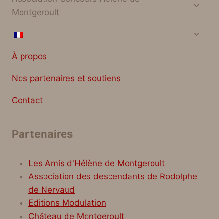
le
Montgeroult
menu
enfan
Ouvrir
le
menu
À propos
enfan
Nos partenaires et soutiens
Contact
Partenaires
Les Amis d'Hélène de Montgeroult
Association des descendants de Rodolphe
de Nervaud
Editions Modulation
Château de Montgeroult