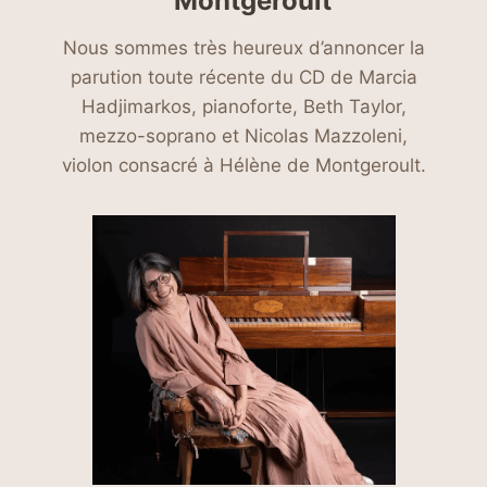
Montgeroult
Nous sommes très heureux d’annoncer la
parution toute récente du CD de Marcia
Hadjimarkos, pianoforte, Beth Taylor,
mezzo-soprano et Nicolas Mazzoleni,
violon consacré à Hélène de Montgeroult.