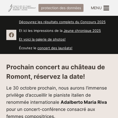
Aller
MENU
protection des données
au
contenu
Découvrez les résultats complets du Concours 2025
Et ici les impressions de la
Jeune chronique 2025
Et voici la galerie de photos!
Écoutez le
concert des lauréats!
Prochain concert au château de
Romont, réservez la date!
Le 30 octobre prochain, nous aurons l’immense
privilège d’accueillir le pianiste italien de
renommée internationale
Adalberto Maria Riva
pour un concert-conférence consacré aux
femmes compositrices.