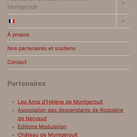
le
Montgeroult
menu
enfan
Ouvrir
le
menu
À propos
enfan
Nos partenaires et soutiens
Contact
Partenaires
Les Amis d'Hélène de Montgeroult
Association des descendants de Rodolphe
de Nervaud
Editions Modulation
Château de Montgeroult