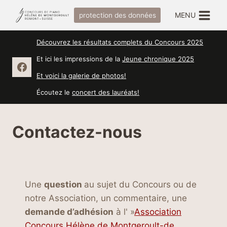
Aller
MENU
protection des données
au
contenu
Découvrez les résultats complets du Concours 2025
Et ici les impressions de la
Jeune chronique 2025
Et voici la galerie de photos!
Écoutez le
concert des lauréats!
Contactez-nous
Une
question
au sujet du Concours ou de
notre Association, un commentaire, une
demande d’adhésion
à l' »
Association
Concours Hélène de Montgeroult-de