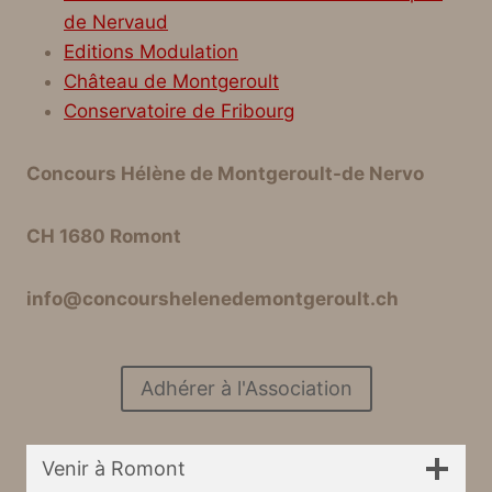
de Nervaud
Editions Modulation
Château de Montgeroult
Conservatoire de Fribourg
Concours Hélène de Montgeroult-de Nervo
CH 1680 Romont
info@concourshelenedemontgeroult.ch
Adhérer à l'Association
Venir à Romont