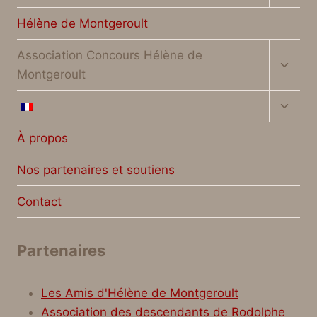
le
menu
Hélène de Montgeroult
enfan
Ouvrir
Association Concours Hélène de
le
Montgeroult
menu
enfan
Ouvrir
le
menu
À propos
enfan
Nos partenaires et soutiens
Contact
Partenaires
Les Amis d'Hélène de Montgeroult
Association des descendants de Rodolphe