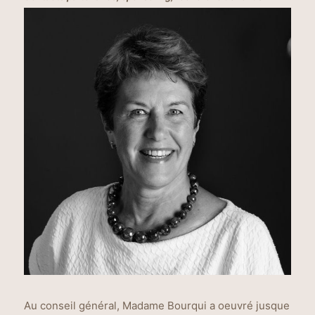
Au conseil général, Madame Bourqui a oeuvré jusque