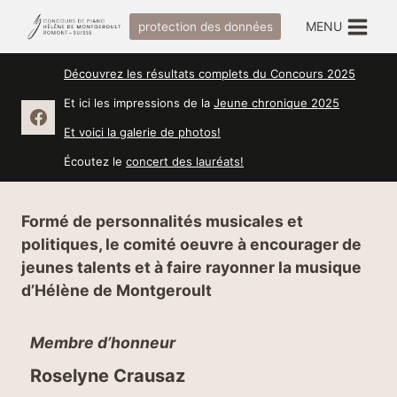
Aller
MENU
protection des données
au
contenu
Découvrez les résultats complets du Concours 2025
Et ici les impressions de la
Jeune chronique 2025
Et voici la galerie de photos!
Écoutez le
concert des lauréats!
Formé de personnalités musicales et
politiques, le comité oeuvre à encourager de
jeunes talents et à faire rayonner la musique
d’Hélène de Montgeroult
Membre d’honneur
Roselyne Crausaz