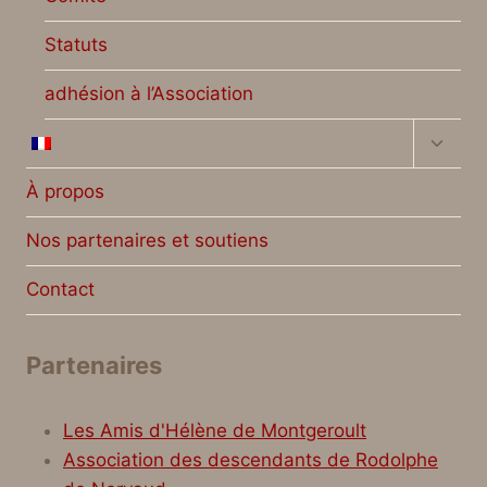
Statuts
adhésion à l’Association
Ouvrir
le
menu
À propos
enfan
Nos partenaires et soutiens
Contact
Partenaires
Les Amis d'Hélène de Montgeroult
Association des descendants de Rodolphe