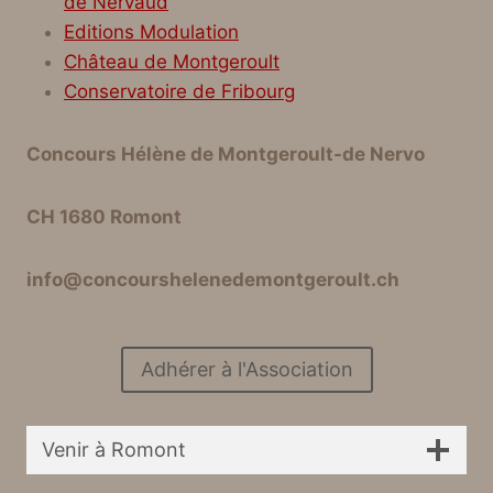
de Nervaud
Editions Modulation
Château de Montgeroult
Conservatoire de Fribourg
Concours Hélène de Montgeroult-de Nervo
CH 1680 Romont
info@concourshelenedemontgeroult.ch
Adhérer à l'Association
Venir à Romont