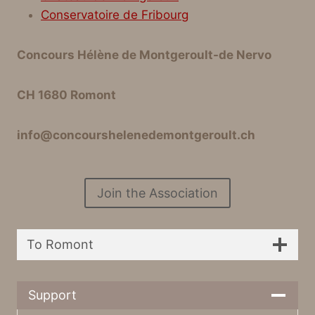
Conservatoire de Fribourg
Concours Hélène de Montgeroult-de Nervo
CH 1680 Romont
info@concourshelenedemontgeroult.ch
Join the Association
To Romont
Support