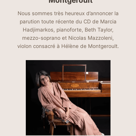
Montgeroult
Nous sommes très heureux d’annoncer la
parution toute récente du CD de Marcia
Hadjimarkos, pianoforte, Beth Taylor,
mezzo-soprano et Nicolas Mazzoleni,
violon consacré à Hélène de Montgeroult.