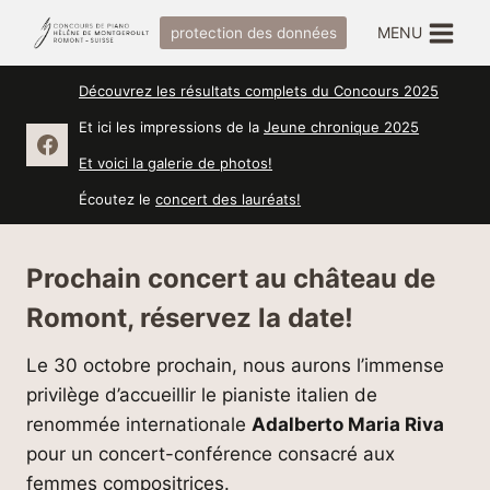
Skip
MENU
protection des données
to
content
Découvrez les résultats complets du Concours 2025
Et ici les impressions de la
Jeune chronique 2025
Et voici la galerie de photos!
Écoutez le
concert des lauréats!
Prochain concert au château de
Romont, réservez la date!
Le 30 octobre prochain, nous aurons l’immense
privilège d’accueillir le pianiste italien de
renommée internationale
Adalberto Maria Riva
pour un concert-conférence consacré aux
femmes compositrices.