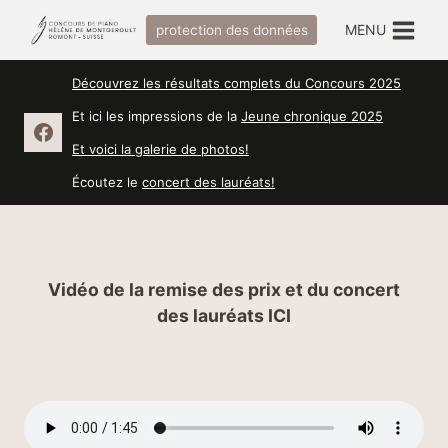
Skip
MENU
protection des données
to
content
Découvrez les résultats complets du Concours 2025
Et ici les impressions de la
Jeune chronique 2025
Et voici la galerie de photos!
Écoutez le
concert des lauréats!
Vidéo de la remise des prix et du concert
des lauréats
ICI