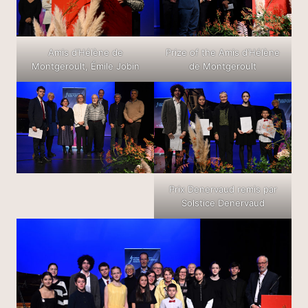
Amis d’Hélène de
Prize of the Amis d’Hélène
Montgeroult, Émile Jobin
de Montgeroult
Prix Denervaud remis par
Solstice Denervaud