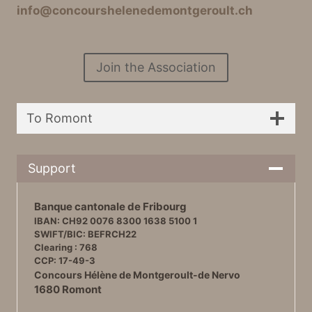
info@concourshelenedemontgeroult.ch
Join the Association
To Romont
Support
Banque cantonale de Fribourg
IBAN: CH92 0076 8300 1638 5100 1
SWIFT/BIC: BEFRCH22
Clearing : 768
CCP: 17-49-3
Concours Hélène de Montgeroult-de Nervo
1680 Romont