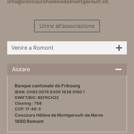
info@concourshelenedemontgeroult.ch
Unirsi all'associazione
Venire a Romont
Aiutare
Banque cantonale de Fribourg
IBAN: CH92 0076 8300 1638 5100 1
SWIFT/BIC: BEFRCH22
Clearing : 768
CCP: 17-49-3
Concours Hélène de Montgeroult-de Nervo
1680 Romont