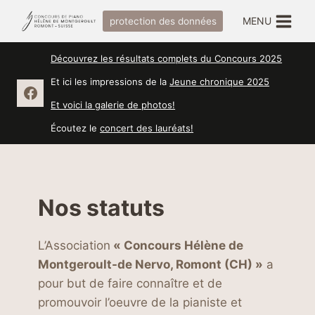
Salta
MENU
protection des données
al
contenuto
Découvrez les résultats complets du Concours 2025
Et ici les impressions de la
Jeune chronique 2025
Et voici la galerie de photos!
Écoutez le
concert des lauréats!
Nos statuts
L’Association
« Concours Hélène de
Montgeroult-de Nervo, Romont (CH) »
a
pour but de faire connaître et de
promouvoir l’oeuvre de la pianiste et