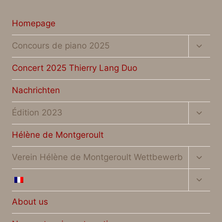
Homepage
Unter
Concours de piano 2025
umsch
Concert 2025 Thierry Lang Duo
Nachrichten
Unter
Édition 2023
umsch
Hélène de Montgeroult
Unter
Verein Hélène de Montgeroult Wettbewerb
umsch
Unter
umsch
About us