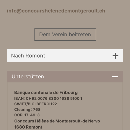
info@concourshelenedemontgeroult.ch
Dem Verein beitreten
Nach Romont
Unterstützen
Banque cantonale de Fribourg
IBAN: CH92 0076 8300 1638 5100 1
SWIFT/BIC: BEFRCH22
Clearing : 768
CCP: 17-49-3
Concours Hélène de Montgeroult-de Nervo
1680 Romont