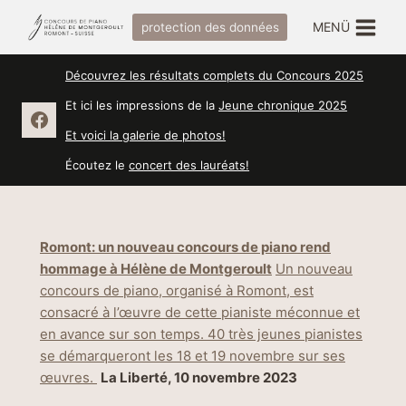
Zum
MENÜ
protection des données
Inhalt
springen
Découvrez les résultats complets du Concours 2025
Et ici les impressions de la
Jeune chronique 2025
Et voici la galerie de photos!
Écoutez le
concert des lauréats!
Romont: un nouveau concours de piano rend
hommage à Hélène de Montgeroult
Un nouveau
concours de piano, organisé à Romont, est
consacré à l’œuvre de cette pianiste méconnue et
en avance sur son temps. 40 très jeunes pianistes
se démarqueront les 18 et 19 novembre sur ses
œuvres.
La Liberté, 10 novembre 2023