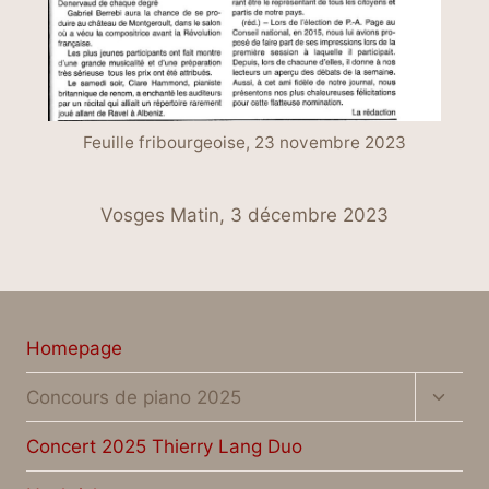
Feuille fribourgeoise, 23 novembre 2023
Vosges Matin, 3 décembre 2023
Homepage
Unter
Concours de piano 2025
umsch
Concert 2025 Thierry Lang Duo