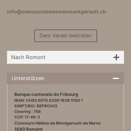
info@concourshelenedemontgeroult.ch
Dem Verein beitreten
Nach Romont
Unterstützen
Banque cantonale de Fribourg
IBAN: CH92 0076 8300 1638 5100 1
SWIFT/BIC: BEFRCH22
Clearing : 768
CCP: 17-49-3
Concours Hélène de Montgeroult-de Nervo
1680 Romont