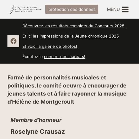
Aller
MENU
protection des données
au
contenu
Découvrez les résultats complets du Concours 2025
Et ici les impressions de la
Jeune chronique 2025
Et voici la galerie de photos!
Écoutez le
concert des lauréats!
Formé de personnalités musicales et
politiques, le comité oeuvre à encourager de
jeunes talents et à faire rayonner la musique
d’Hélène de Montgeroult
Membre d’honneur
Roselyne Crausaz