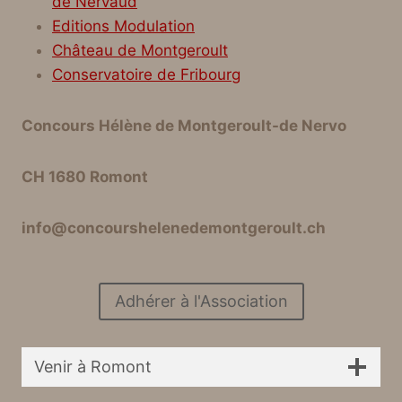
de Nervaud
Editions Modulation
Château de Montgeroult
Conservatoire de Fribourg
Concours Hélène de Montgeroult-de Nervo
CH 1680 Romont
info@concourshelenedemontgeroult.ch
Adhérer à l'Association
Venir à Romont