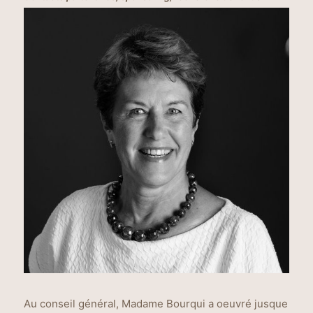
Au conseil général, Madame Bourqui a oeuvré jusque