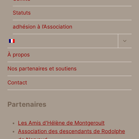
Statuts
adhésion à l’Association
Ouvrir
le
menu
À propos
enfan
Nos partenaires et soutiens
Contact
Partenaires
Les Amis d'Hélène de Montgeroult
Association des descendants de Rodolphe