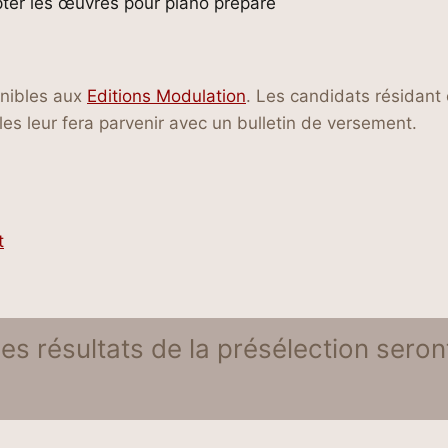
epter les œuvres pour piano préparé
onibles aux
Editions Modulation
. Les candidats résidant
 les leur fera parvenir avec un bulletin de versement.
t
es résultats de la présélection ser