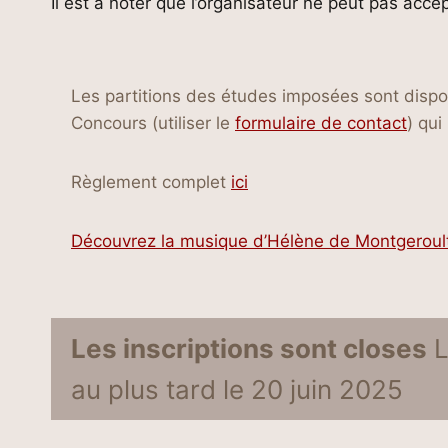
Il est à noter que l’organisateur ne peut pas acc
Les partitions des études imposées sont disp
Concours (utiliser le
formulaire de contact
) qui
Règlement complet
ici
Découvrez la musique d’Hélène de Montgeroul
Les inscriptions sont closes
L
au plus tard le 20 juin 2025