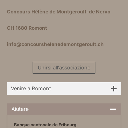
Concours Hélène de Montgeroult-de Nervo
CH 1680 Romont
info@concourshelenedemontgeroult.ch
Unirsi all'associazione
Venire a Romont
Aiutare
Banque cantonale de Fribourg