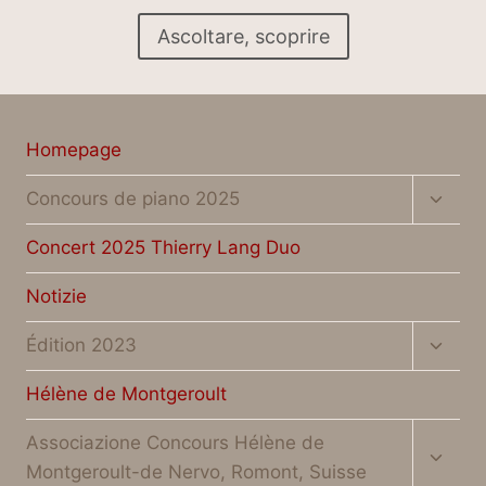
Ascoltare, scoprire
Homepage
Altern
Concours de piano 2025
menu
figlio
Concert 2025 Thierry Lang Duo
Notizie
Altern
Édition 2023
menu
figlio
Hélène de Montgeroult
Altern
Associazione Concours Hélène de
menu
Montgeroult-de Nervo, Romont, Suisse
figlio