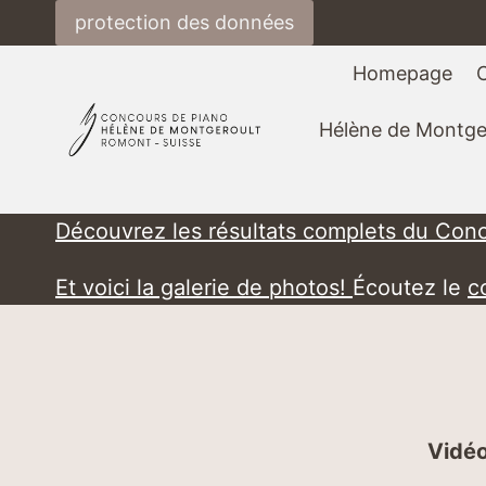
Salta
protection des données
al
contenuto
Homepage
Hélène de Montge
Découvrez les résultats complets du Con
Et voici la galerie de photos!
Écoutez le
c
Vidéo