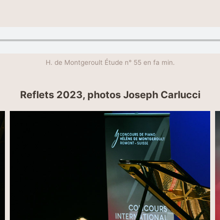
H. de Montgeroult Étude n° 55 en fa min.
Reflets 2023
, photos Joseph Carlucci