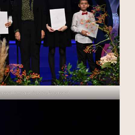
ervaud remis par Solstice Denervaud