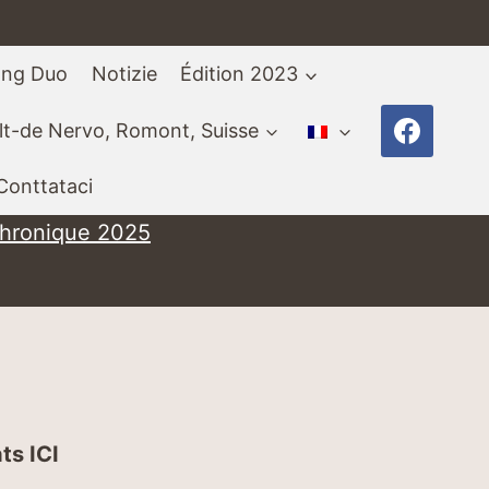
ang Duo
Notizie
Édition 2023
t-de Nervo, Romont, Suisse
Conttataci
chronique 2025
ats
ICI