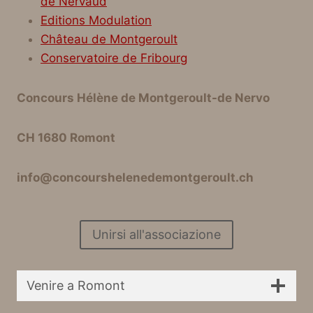
de Nervaud
Editions Modulation
Château de Montgeroult
Conservatoire de Fribourg
Concours Hélène de Montgeroult-de Nervo
CH 1680 Romont
info@concourshelenedemontgeroult.ch
Unirsi all'associazione
Venire a Romont