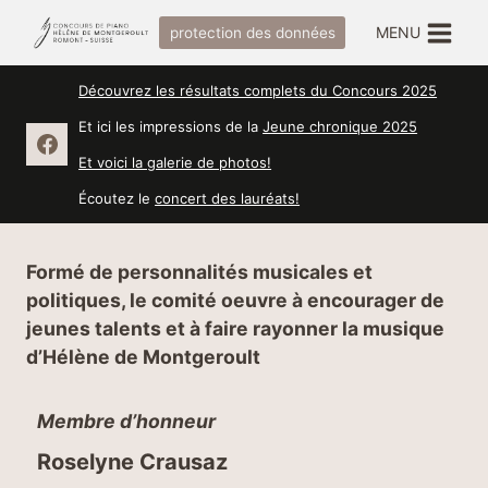
Salta
MENU
protection des données
al
contenuto
Découvrez les résultats complets du Concours 2025
Et ici les impressions de la
Jeune chronique 2025
Et voici la galerie de photos!
Écoutez le
concert des lauréats!
Formé de personnalités musicales et
politiques, le comité oeuvre à encourager de
jeunes talents et à faire rayonner la musique
d’Hélène de Montgeroult
Membre d’honneur
Roselyne Crausaz