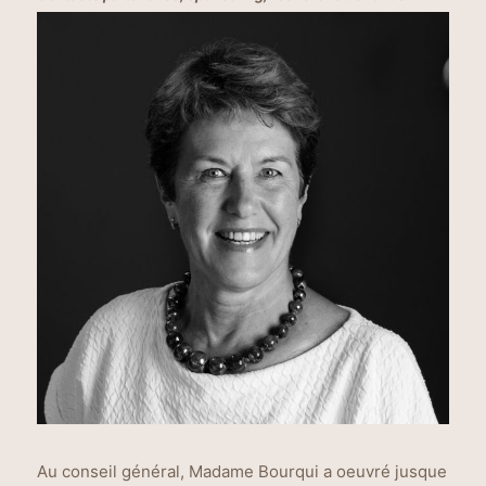
Au conseil général, Madame Bourqui a oeuvré jusque