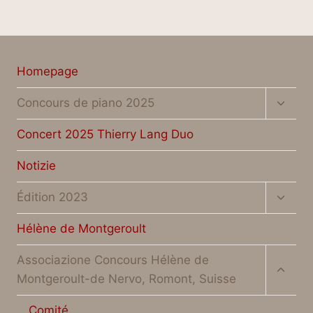
Homepage
Altern
Concours de piano 2025
menu
figlio
Concert 2025 Thierry Lang Duo
Notizie
Altern
Édition 2023
menu
figlio
Hélène de Montgeroult
Altern
Associazione Concours Hélène de
menu
Montgeroult-de Nervo, Romont, Suisse
figlio
Comité